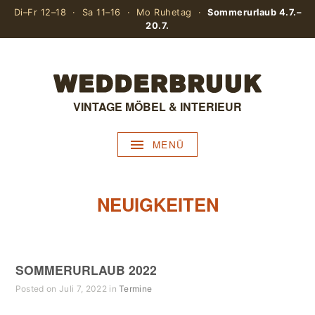
Di–Fr 12–18 · Sa 11–16 · Mo Ruhetag ·
Sommerurlaub 4.7.–
20.7.
VINTAGE MÖBEL & INTERIEUR
MENÜ
NEUIGKEITEN
SOMMERURLAUB 2022
Posted on Juli 7, 2022 in
Termine