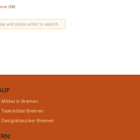
mine
(19)
AUF
 Möbel in Bremen
 Teakmöbel Bremen
 Designklassiker Bremen
RN: