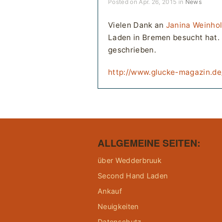
Posted on Apr. 26, 2015 in
News
Vielen Dank an
Janina Weinho
Laden in Bremen besucht hat. 
geschrieben.
http://www.glucke-magazin.de
ALLGEMEINE SEITEN:
über Wedderbruuk
Second Hand Laden
Ankauf
Neuigkeiten
Datenschutz