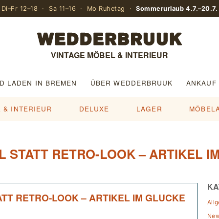
Di–Fr 12–18 · Sa 11–16 · Mo Ruhetag ·
Sommerurlaub 4.7.–20.7.
VINTAGE MÖBEL & INTERIEUR
D LADEN IN BREMEN
ÜBER WEDDERBRUUK
ANKAUF
 & INTERIEUR
DELUXE
LAGER
MÖBEL
STATT RETRO-LOOK – ARTIKEL I
KA
T RETRO-LOOK – ARTIKEL IM GLUCKE
All
Ne