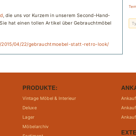
Ter
ld
, die uns vor Kurzem in unserem Second-Hand-
Sie hat einen tollen Artikel über Gebrauchtmöbel
/2015/04/22/gebrauchtmoebel-statt-retro-look/
PRODUKTE:
ANK
Vintage Möbel & Interieur
Ankauf
Deluxe
Ankauf
Lager
Ankauf
Möbelarchiv
EXTE
Sortiment