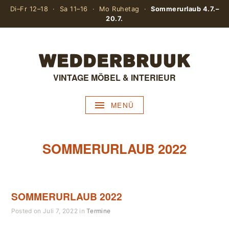
Di–Fr 12–18 · Sa 11–16 · Mo Ruhetag ·
Sommerurlaub 4.7.–
20.7.
VINTAGE MÖBEL & INTERIEUR
MENÜ
SOMMERURLAUB 2022
SOMMERURLAUB 2022
Posted on Juli 7, 2022 in
Termine