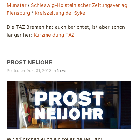
Münster
/
Schleswig-Holsteinischer Zeitungsverlag,
Flensburg
/
Kreiszeitung.de, Syke
Die TAZ Bremen hat auch berichtet, ist aber schon
länger her:
Kurzmeldung TAZ
PROST NEIJOHR
Posted on Dez. 31, 2013 in
News
Wir wünschen euch ein tolles neues Jahr.