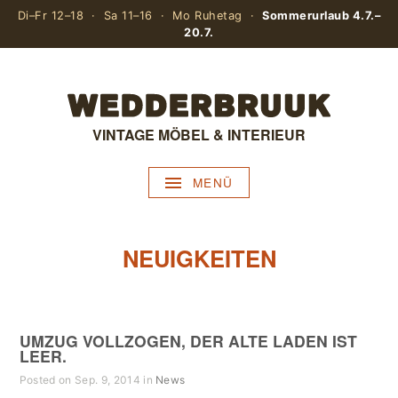
Di–Fr 12–18 · Sa 11–16 · Mo Ruhetag ·
Sommerurlaub 4.7.–
20.7.
VINTAGE MÖBEL & INTERIEUR
MENÜ
NEUIGKEITEN
UMZUG VOLLZOGEN, DER ALTE LADEN IST
LEER.
Posted on Sep. 9, 2014 in
News