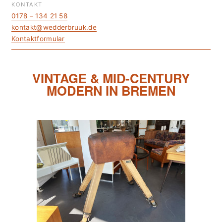
KONTAKT
0178 – 134 21 58
kontakt@wedderbruuk.de
Kontaktformular
VINTAGE & MID-CENTURY
MODERN IN BREMEN