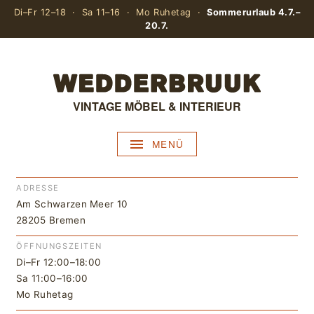
Di–Fr 12–18 · Sa 11–16 · Mo Ruhetag ·
Sommerurlaub 4.7.–
20.7.
VINTAGE MÖBEL & INTERIEUR
MENÜ
ADRESSE
Am Schwarzen Meer 10
28205 Bremen
ÖFFNUNGSZEITEN
Di–Fr 12:00–18:00
Sa 11:00–16:00
Mo Ruhetag