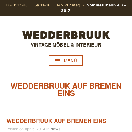
Di–Fr 12–18 · Sa 11–16 · Mo Ruhetag ·
Sommerurlaub 4.7.–
20.7.
VINTAGE MÖBEL & INTERIEUR
MENÜ
WEDDERBRUUK AUF BREMEN
EINS
WEDDERBRUUK AUF BREMEN EINS
Posted on Apr. 6, 2014 in
News