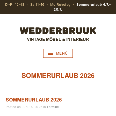
Di–Fr 12–18 · Sa 11–16 · Mo Ruhetag ·
Sommerurlaub 4.7.–
20.7.
VINTAGE MÖBEL & INTERIEUR
MENÜ
SOMMERURLAUB 2026
SOMMERURLAUB 2026
Posted on Juni 15, 2026 in
Termine