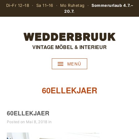
Di–Fr 12–18 · Sa 11–16 · Mo Ruhetag ·
Sommerurlaub 4.7.–
20.7.
VINTAGE MÖBEL & INTERIEUR
MENÜ
60ELLEKJAER
60ELLEKJAER
Posted on Mai 8, 2018 in