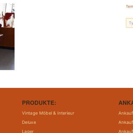
Ter
PRODUKTE:
ANK
Vintage Möbel & Interieur
Ankauf
Deluxe
Ankauf
Lager
Ankauf