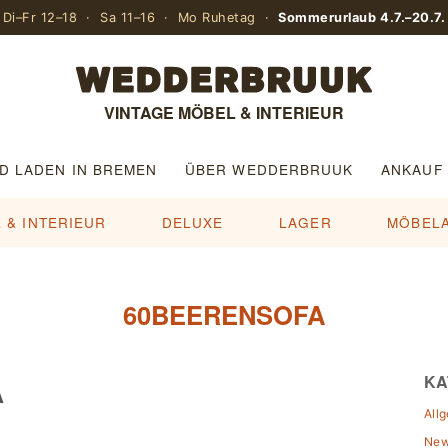
Di–Fr 12–18 · Sa 11–16 · Mo Ruhetag ·
Sommerurlaub 4.7.–20.7.
VINTAGE MÖBEL & INTERIEUR
D LADEN IN BREMEN
ÜBER WEDDERBRUUK
ANKAUF
 & INTERIEUR
DELUXE
LAGER
MÖBEL
60BEERENSOFA
A
KA
All
Ne