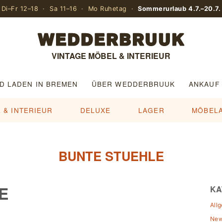
Di–Fr 12–18 · Sa 11–16 · Mo Ruhetag ·
Sommerurlaub 4.7.–20.7.
VINTAGE MÖBEL & INTERIEUR
D LADEN IN BREMEN
ÜBER WEDDERBRUUK
ANKAUF
 & INTERIEUR
DELUXE
LAGER
MÖBEL
BUNTE STUEHLE
E
KA
All
Ne