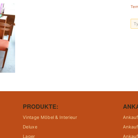
Ter
PRODUKTE:
ANK
Vintage Möbel & Interieur
Ankauf
Deluxe
Ankauf
Lager
Ankauf