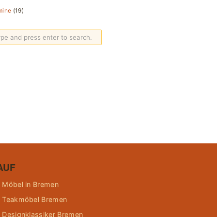
mine
(19)
AUF
 Möbel in Bremen
 Teakmöbel Bremen
 Designklassiker Bremen