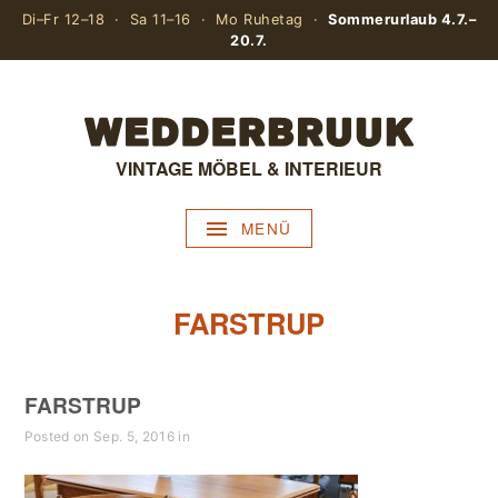
Di–Fr 12–18 · Sa 11–16 · Mo Ruhetag ·
Sommerurlaub 4.7.–
20.7.
VINTAGE MÖBEL & INTERIEUR
MENÜ
FARSTRUP
FARSTRUP
Posted on Sep. 5, 2016 in