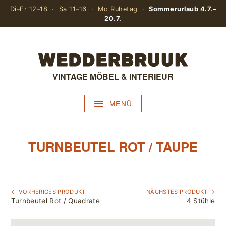
Di–Fr 12–18 · Sa 11–16 · Mo Ruhetag ·
Sommerurlaub 4.7.–
20.7.
VINTAGE MÖBEL & INTERIEUR
MENÜ
TURNBEUTEL ROT / TAUPE
← VORHERIGES PRODUKT
NÄCHSTES PRODUKT →
Turnbeutel Rot / Quadrate
4 Stühle