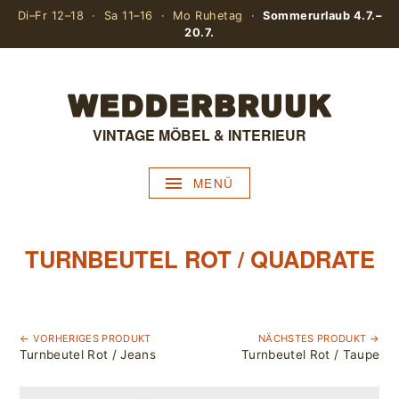
Di–Fr 12–18 · Sa 11–16 · Mo Ruhetag ·
Sommerurlaub 4.7.–
20.7.
VINTAGE MÖBEL & INTERIEUR
MENÜ
TURNBEUTEL ROT / QUADRATE
← VORHERIGES PRODUKT
NÄCHSTES PRODUKT →
Turnbeutel Rot / Jeans
Turnbeutel Rot / Taupe