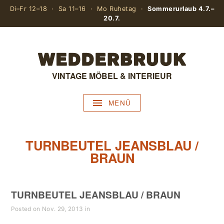
Di–Fr 12–18 · Sa 11–16 · Mo Ruhetag ·
Sommerurlaub 4.7.–
20.7.
VINTAGE MÖBEL & INTERIEUR
MENÜ
TURNBEUTEL JEANSBLAU /
BRAUN
TURNBEUTEL JEANSBLAU / BRAUN
Posted on Nov. 29, 2013 in