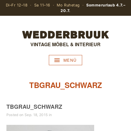
Di–Fr 12–18 · Sa 11–16 · Mo Ruhetag ·
Sommerurlaub 4.7.–
20.7.
VINTAGE MÖBEL & INTERIEUR
MENÜ
TBGRAU_SCHWARZ
TBGRAU_SCHWARZ
Posted on Sep. 18, 2015 in