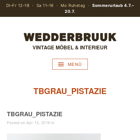
Di–Fr 12–18 · Sa 11–16 · Mo Ruhetag ·
Sommerurlaub 4.7.–
20.7.
VINTAGE MÖBEL & INTERIEUR
MENÜ
TBGRAU_PISTAZIE
TBGRAU_PISTAZIE
Posted on Apr. 13, 2016 in