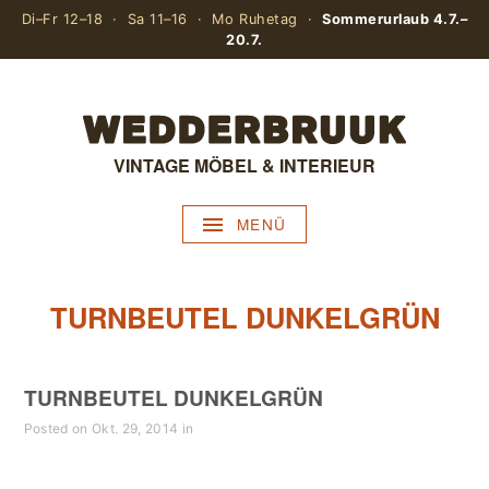
Di–Fr 12–18 · Sa 11–16 · Mo Ruhetag ·
Sommerurlaub 4.7.–
20.7.
VINTAGE MÖBEL & INTERIEUR
MENÜ
TURNBEUTEL DUNKELGRÜN
TURNBEUTEL DUNKELGRÜN
Posted on Okt. 29, 2014 in