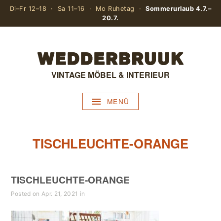
Di–Fr 12–18 · Sa 11–16 · Mo Ruhetag ·
Sommerurlaub 4.7.–
20.7.
VINTAGE MÖBEL & INTERIEUR
MENÜ
TISCHLEUCHTE-ORANGE
TISCHLEUCHTE-ORANGE
Posted on Apr. 21, 2021 in