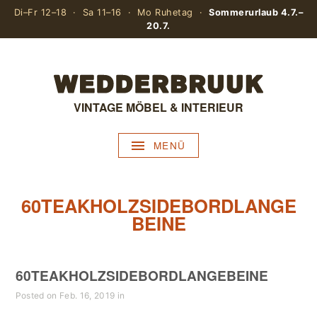
Di–Fr 12–18 · Sa 11–16 · Mo Ruhetag ·
Sommerurlaub 4.7.–
20.7.
VINTAGE MÖBEL & INTERIEUR
MENÜ
60TEAKHOLZSIDEBORDLANGE
BEINE
60TEAKHOLZSIDEBORDLANGEBEINE
Posted on Feb. 16, 2019 in