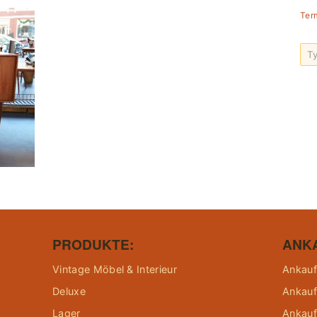
Ter
PRODUKTE:
ANK
Vintage Möbel & Interieur
Ankauf
Deluxe
Ankauf
Lager
Ankauf