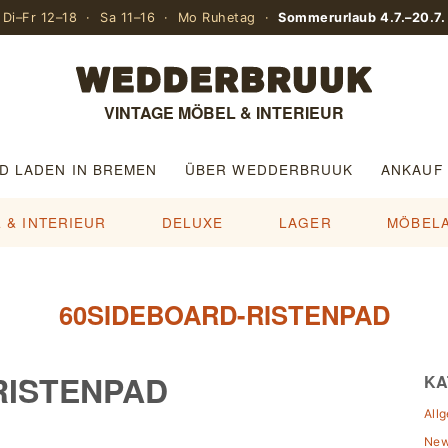
Di–Fr 12–18 · Sa 11–16 · Mo Ruhetag ·
Sommerurlaub 4.7.–20.7.
VINTAGE MÖBEL & INTERIEUR
D LADEN IN BREMEN
ÜBER WEDDERBRUUK
ANKAUF
 & INTERIEUR
DELUXE
LAGER
MÖBEL
60SIDEBOARD-RISTENPAD
RISTENPAD
KA
All
Ne