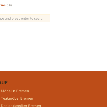
mine
(19)
AUF
 Möbel in Bremen
 Teakmöbel Bremen
 Designklassiker Bremen