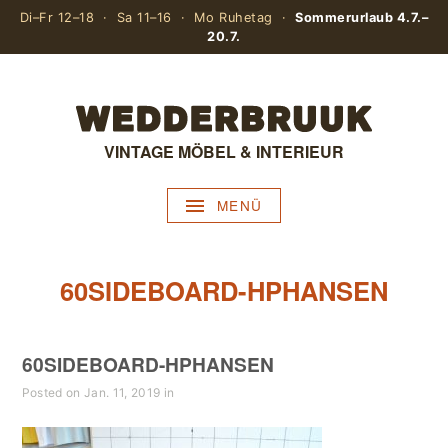
Di–Fr 12–18 · Sa 11–16 · Mo Ruhetag ·
Sommerurlaub 4.7.–
20.7.
VINTAGE MÖBEL & INTERIEUR
MENÜ
60SIDEBOARD-HPHANSEN
60SIDEBOARD-HPHANSEN
Posted on Jan. 11, 2019 in