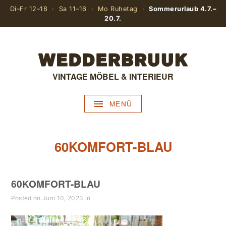
Di–Fr 12–18 · Sa 11–16 · Mo Ruhetag ·
Sommerurlaub 4.7.–
20.7.
VINTAGE MÖBEL & INTERIEUR
MENÜ
60KOMFORT-BLAU
60KOMFORT-BLAU
Posted on Juni 10, 2023 in