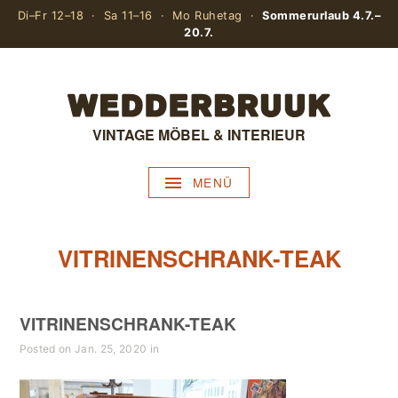
Di–Fr 12–18 · Sa 11–16 · Mo Ruhetag ·
Sommerurlaub 4.7.–
20.7.
VINTAGE MÖBEL & INTERIEUR
MENÜ
VITRINENSCHRANK-TEAK
VITRINENSCHRANK-TEAK
Posted on Jan. 25, 2020 in