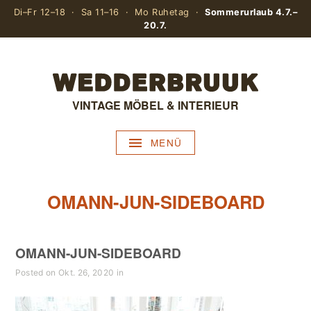
Di–Fr 12–18 · Sa 11–16 · Mo Ruhetag ·
Sommerurlaub 4.7.–
20.7.
VINTAGE MÖBEL & INTERIEUR
MENÜ
OMANN-JUN-SIDEBOARD
OMANN-JUN-SIDEBOARD
Posted on Okt. 26, 2020 in