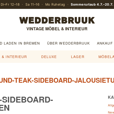
Di–Fr 12–18 · Sa 11–16 · Mo Ruhetag ·
Sommerurlaub 4.7.–20.7.
VINTAGE MÖBEL & INTERIEUR
D LADEN IN BREMEN
ÜBER WEDDERBRUUK
ANKAUF
 & INTERIEUR
DELUXE
LAGER
MÖBEL
UND-TEAK-SIDEBOARD-JALOUSIET
-SIDEBOARD-
KA
EN
All
Ne