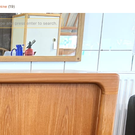
mine
(19)