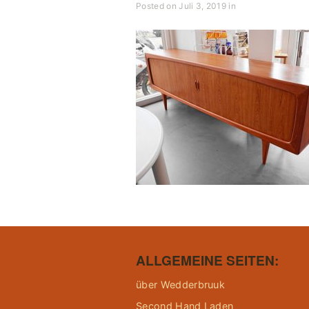
Posted on Juli 3, 2019 in
ALLGEMEINE SEITEN:
über Wedderbruuk
Second Hand Laden