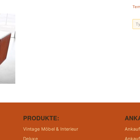
Ter
PRODUKTE:
ANK
Vintage Möbel & Interieur
Ankauf
Deluxe
Ankauf