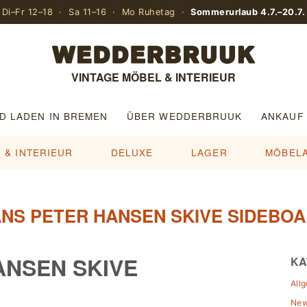
Di–Fr 12–18 · Sa 11–16 · Mo Ruhetag ·
Sommerurlaub 4.7.–20.7.
VINTAGE MÖBEL & INTERIEUR
D LADEN IN BREMEN
ÜBER WEDDERBRUUK
ANKAUF
 & INTERIEUR
DELUXE
LAGER
MÖBEL
NS PETER HANSEN SKIVE SIDEBO
ANSEN SKIVE
KA
All
Ne