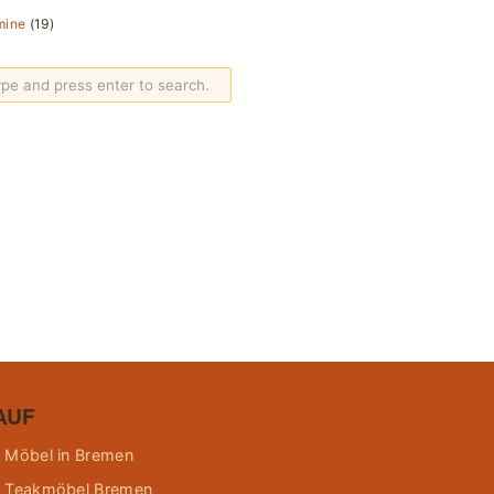
mine
(19)
AUF
 Möbel in Bremen
 Teakmöbel Bremen