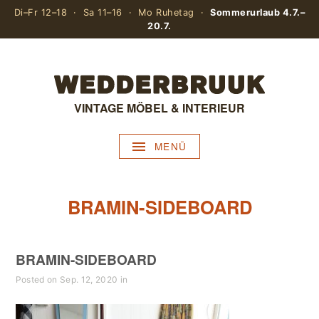
Di–Fr 12–18 · Sa 11–16 · Mo Ruhetag ·
Sommerurlaub 4.7.–
20.7.
VINTAGE MÖBEL & INTERIEUR
MENÜ
BRAMIN-SIDEBOARD
BRAMIN-SIDEBOARD
Posted on Sep. 12, 2020 in