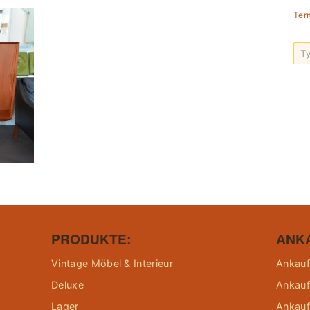
Ter
PRODUKTE:
ANK
Vintage Möbel & Interieur
Ankauf
Deluxe
Ankauf
Lager
Ankauf