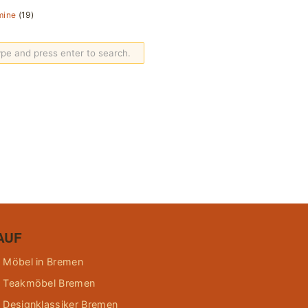
mine
(19)
AUF
 Möbel in Bremen
 Teakmöbel Bremen
 Designklassiker Bremen