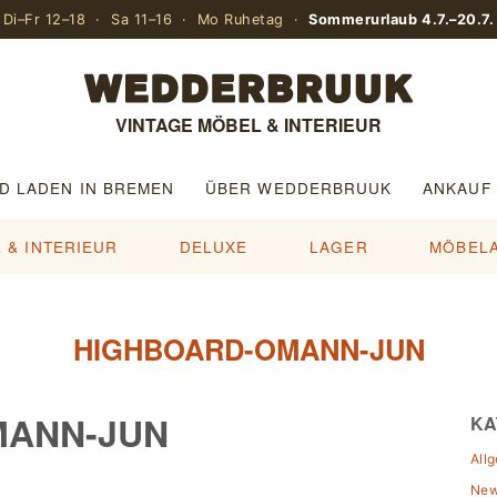
Di–Fr 12–18 · Sa 11–16 · Mo Ruhetag ·
Sommerurlaub 4.7.–20.7.
VINTAGE MÖBEL & INTERIEUR
D LADEN IN BREMEN
ÜBER WEDDERBRUUK
ANKAUF
 & INTERIEUR
DELUXE
LAGER
MÖBEL
HIGHBOARD-OMANN-JUN
MANN-JUN
KA
All
Ne