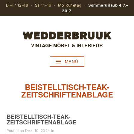
Di–Fr 12–18 · Sa 11–16 · Mo Ruhetag ·
Sommerurlaub 4.7.–
20.7.
VINTAGE MÖBEL & INTERIEUR
MENÜ
BEISTELLTISCH-TEAK-
ZEITSCHRIFTENABLAGE
BEISTELLTISCH-TEAK-
ZEITSCHRIFTENABLAGE
Posted on Dez. 10, 2024 in