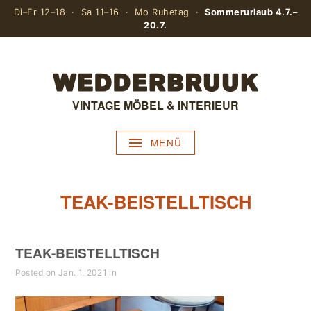
Di–Fr 12–18 · Sa 11–16 · Mo Ruhetag ·
Sommerurlaub 4.7.–
20.7.
VINTAGE MÖBEL & INTERIEUR
MENÜ
TEAK-BEISTELLTISCH
TEAK-BEISTELLTISCH
Posted on Jan. 1, 2021 in