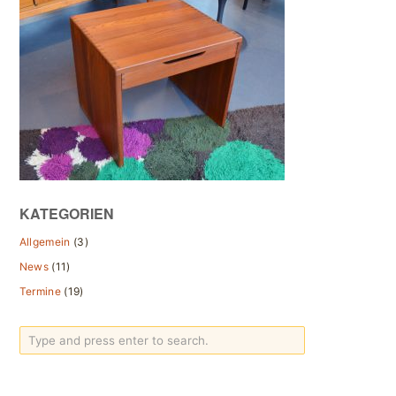
KATEGORIEN
Allgemein
(3)
News
(11)
Termine
(19)