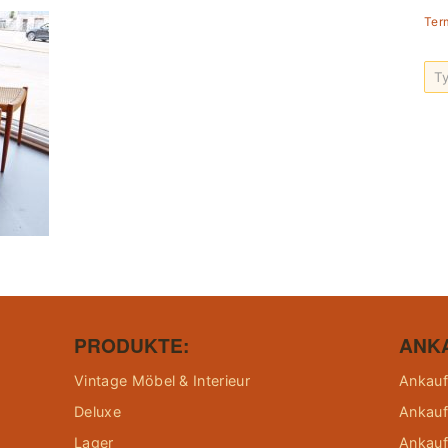
Ter
PRODUKTE:
ANK
Vintage Möbel & Interieur
Ankauf
Deluxe
Ankauf
Lager
Ankauf