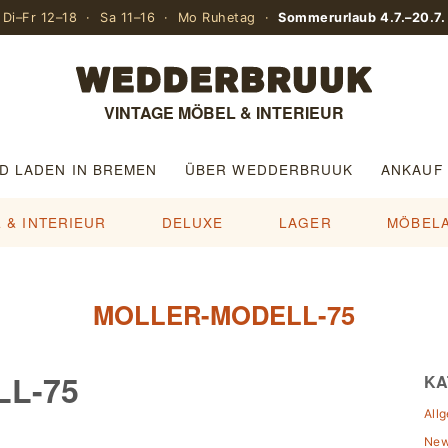
Di–Fr 12–18 · Sa 11–16 · Mo Ruhetag ·
Sommerurlaub 4.7.–20.7.
VINTAGE MÖBEL & INTERIEUR
D LADEN IN BREMEN
ÜBER WEDDERBRUUK
ANKAUF
 & INTERIEUR
DELUXE
LAGER
MÖBEL
MOLLER-MODELL-75
L-75
KA
All
Ne