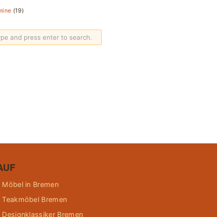
mine
(19)
AUF
 Möbel in Bremen
 Teakmöbel Bremen
 Designklassiker Bremen