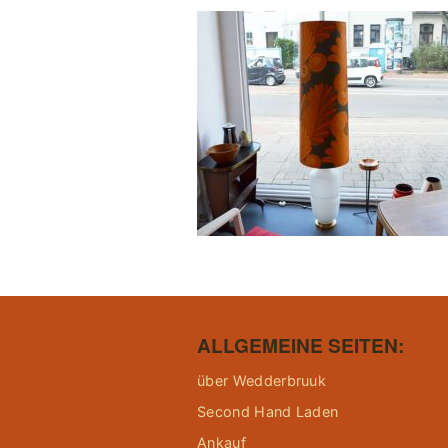
ALLGEMEINE SEITEN:
über Wedderbruuk
Second Hand Laden
Ankauf