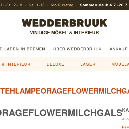
Di–Fr 12–18 · Sa 11–16 · Mo Ruhetag ·
Sommerurlaub 4.7.–20.7.
VINTAGE MÖBEL & INTERIEUR
D LADEN IN BREMEN
ÜBER WEDDERBRUUK
ANKAUF
 & INTERIEUR
DELUXE
LAGER
MÖBEL
STEHLAMPEORAGEFLOWERMILCHG
ORAGEFLOWERMILCHGALS
KA
All
Ne