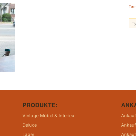
Ter
PRODUKTE:
ANK
Vintage Möbel & Interieur
Ankauf
Deluxe
Ankauf
Lager
Ankauf