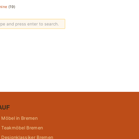
mine
(19)
AUF
 Möbel in Bremen
 Teakmöbel Bremen
 Designklassiker Bremen