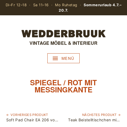
Di–Fr 12–18 · Sa 11–16 · Mo Ruhetag ·
Sommerurlaub 4.7.–
20.7.
VINTAGE MÖBEL & INTERIEUR
MENÜ
SPIEGEL / ROT MIT
MESSINGKANTE
← VORHERIGES PRODUKT
NÄCHSTES PRODUKT →
Soft Pad Chair EA 206 von Charles & Ray Eames für Herman Miller / Vitra
Teak Beistelltischchen mit Zeitungsablage / BR Gelstedt, Denmark