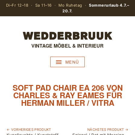
Di–Fr 12–18 · Sa 11–16 · Mo Ruhetag ·
Sommerurlaub 4.7.–
20.7.
VINTAGE MÖBEL & INTERIEUR
MENÜ
SOFT PAD CHAIR EA 206 VON
CHARLES & RAY EAMES FÜR
HERMAN MILLER / VITRA
← VORHERIGES PRODUKT
NÄCHSTES PRODUKT →