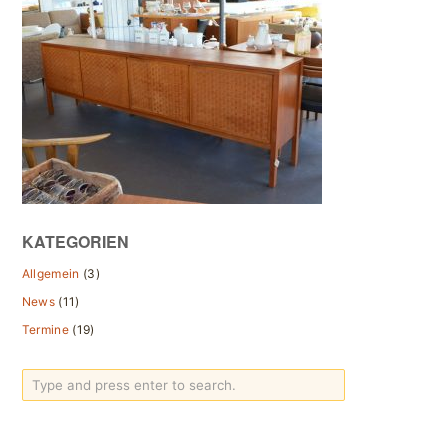
KATEGORIEN
Allgemein
(3)
News
(11)
Termine
(19)