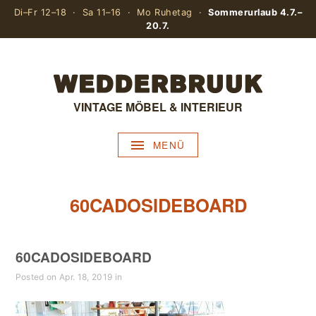
Di–Fr 12–18 · Sa 11–16 · Mo Ruhetag ·
Sommerurlaub 4.7.–
20.7.
VINTAGE MÖBEL & INTERIEUR
MENÜ
60CADOSIDEBOARD
60CADOSIDEBOARD
Posted on Apr. 18, 2019 in