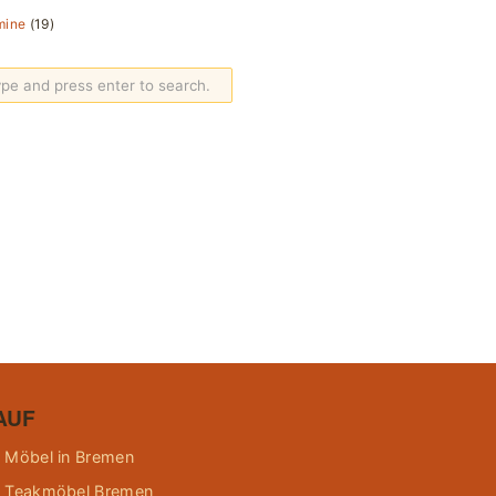
mine
(19)
AUF
 Möbel in Bremen
 Teakmöbel Bremen