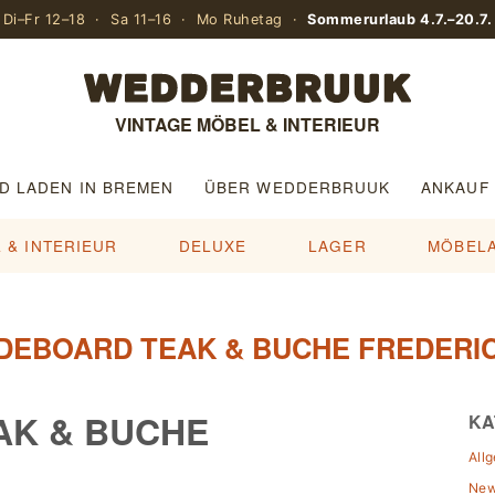
Di–Fr 12–18 · Sa 11–16 · Mo Ruhetag ·
Sommerurlaub 4.7.–20.7.
VINTAGE MÖBEL & INTERIEUR
D LADEN IN BREMEN
ÜBER WEDDERBRUUK
ANKAUF
 & INTERIEUR
DELUXE
LAGER
MÖBEL
IDEBOARD TEAK & BUCHE FREDERIC
AK & BUCHE
KA
All
Ne