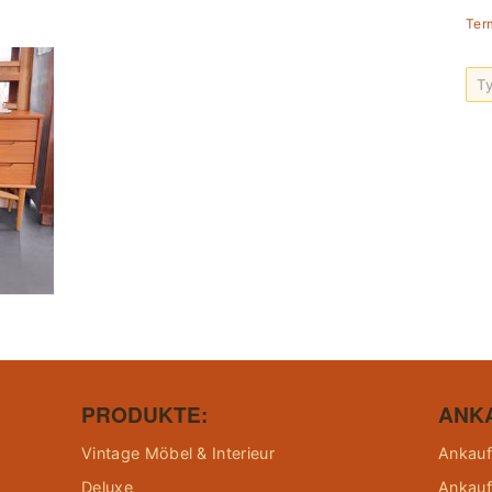
Ter
PRODUKTE:
ANK
Vintage Möbel & Interieur
Ankauf
Deluxe
Ankauf