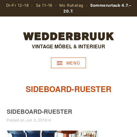
Di–Fr 12–18 · Sa 11–16 · Mo Ruhetag ·
Sommerurlaub 4.7.–
20.7.
VINTAGE MÖBEL & INTERIEUR
MENÜ
SIDEBOARD-RUESTER
SIDEBOARD-RUESTER
Posted on Juli 3, 2019 in