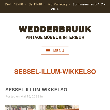
Di–Fr 12–18 · Sa 11–16 · Mo Ruhetag ·
Sommerurlaub 4.7.–
20.7.
VINTAGE MÖBEL & INTERIEUR
MENÜ
SESSEL-ILLUM-WIKKELSO
SESSEL-ILLUM-WIKKELSO
Posted on Mai 16, 2022 in