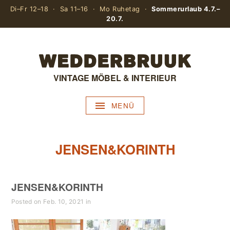
Di–Fr 12–18 · Sa 11–16 · Mo Ruhetag ·
Sommerurlaub 4.7.–
20.7.
VINTAGE MÖBEL & INTERIEUR
MENÜ
JENSEN&KORINTH
JENSEN&KORINTH
Posted on Feb. 10, 2021 in