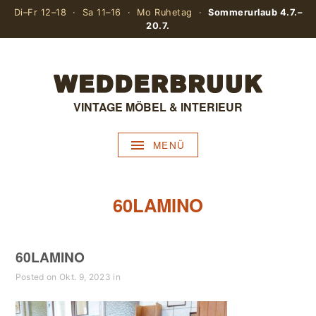
Di–Fr 12–18 · Sa 11–16 · Mo Ruhetag ·
Sommerurlaub 4.7.–
20.7.
VINTAGE MÖBEL & INTERIEUR
MENÜ
60LAMINO
60LAMINO
Posted on Okt. 9, 2023 in