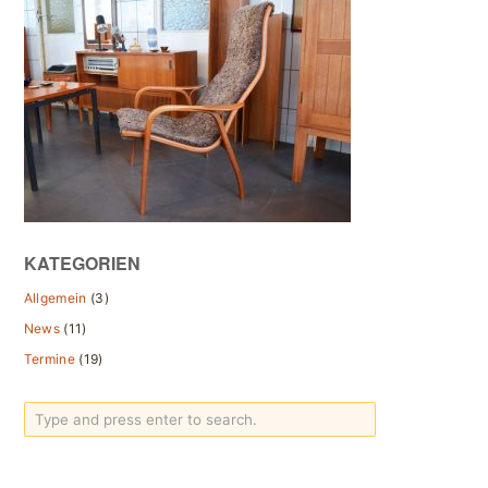
KATEGORIEN
Allgemein
(3)
News
(11)
Termine
(19)