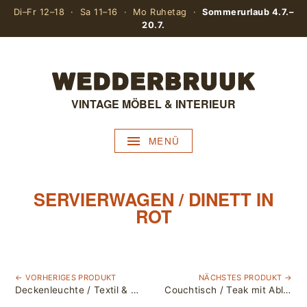
Di–Fr 12–18 · Sa 11–16 · Mo Ruhetag ·
Sommerurlaub 4.7.–
20.7.
VINTAGE MÖBEL & INTERIEUR
MENÜ
SERVIERWAGEN / DINETT IN
ROT
← VORHERIGES PRODUKT
NÄCHSTES PRODUKT →
Deckenleuchte / Textil & Kunststoff
Couchtisch / Teak mit Ablagefach