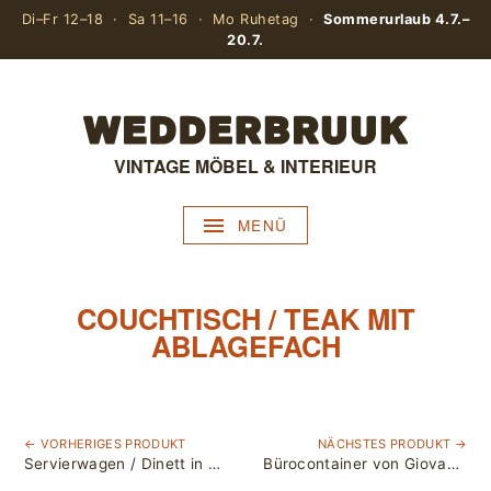
Di–Fr 12–18 · Sa 11–16 · Mo Ruhetag ·
Sommerurlaub 4.7.–
20.7.
VINTAGE MÖBEL & INTERIEUR
MENÜ
COUCHTISCH / TEAK MIT
ABLAGEFACH
← VORHERIGES PRODUKT
NÄCHSTES PRODUKT →
Servierwagen / Dinett in Rot
Bürocontainer von Giovanni Pelis für Stile Neolt, Italy