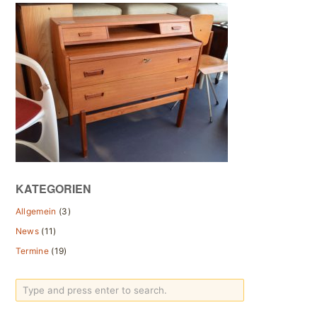
KATEGORIEN
Allgemein
(3)
News
(11)
Termine
(19)