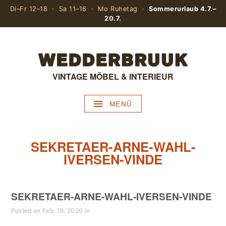
Di–Fr 12–18 · Sa 11–16 · Mo Ruhetag ·
Sommerurlaub 4.7.–
20.7.
VINTAGE MÖBEL & INTERIEUR
MENÜ
SEKRETAER-ARNE-WAHL-
IVERSEN-VINDE
SEKRETAER-ARNE-WAHL-IVERSEN-VINDE
Posted on Feb. 19, 2020 in