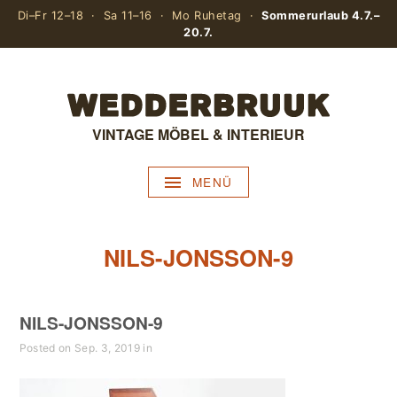
Di–Fr 12–18 · Sa 11–16 · Mo Ruhetag ·
Sommerurlaub 4.7.–
20.7.
VINTAGE MÖBEL & INTERIEUR
MENÜ
NILS-JONSSON-9
NILS-JONSSON-9
Posted on Sep. 3, 2019 in