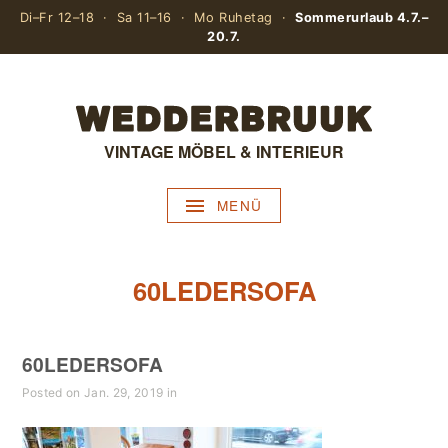
Di–Fr 12–18 · Sa 11–16 · Mo Ruhetag ·
Sommerurlaub 4.7.–
20.7.
VINTAGE MÖBEL & INTERIEUR
MENÜ
60LEDERSOFA
60LEDERSOFA
Posted on Jan. 29, 2019 in