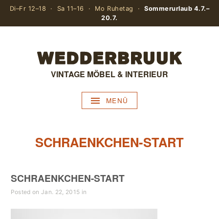
Di–Fr 12–18 · Sa 11–16 · Mo Ruhetag ·
Sommerurlaub 4.7.–
20.7.
VINTAGE MÖBEL & INTERIEUR
MENÜ
SCHRAENKCHEN-START
SCHRAENKCHEN-START
Posted on Jan. 22, 2015 in