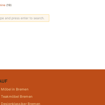
mine
(19)
AUF
 Möbel in Bremen
 Teakmöbel Bremen
 Designklassiker Bremen