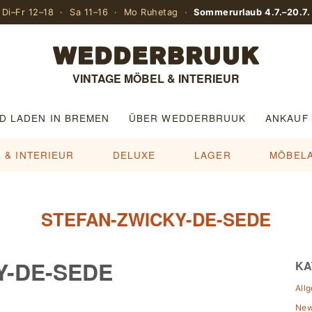
Di–Fr 12–18 · Sa 11–16 · Mo Ruhetag ·
Sommerurlaub 4.7.–20.7.
VINTAGE MÖBEL & INTERIEUR
D LADEN IN BREMEN
ÜBER WEDDERBRUUK
ANKAUF
 & INTERIEUR
DELUXE
LAGER
MÖBEL
STEFAN-ZWICKY-DE-SEDE
Y-DE-SEDE
KA
All
Ne