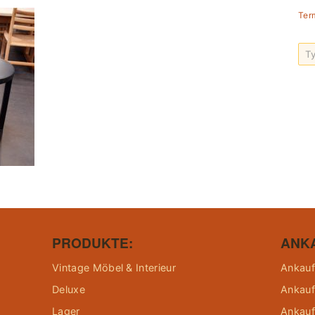
Ter
PRODUKTE:
ANK
Vintage Möbel & Interieur
Ankauf
Deluxe
Ankauf
Lager
Ankauf