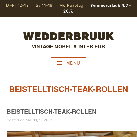
Di–Fr 12–18 · Sa 11–16 · Mo Ruhetag ·
Sommerurlaub 4.7.–
20.7.
VINTAGE MÖBEL & INTERIEUR
MENÜ
BEISTELLTISCH-TEAK-ROLLEN
BEISTELLTISCH-TEAK-ROLLEN
Posted on Mai 11, 2026 in