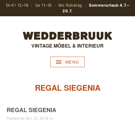
Di–Fr 12–18 · Sa 11–16 · Mo Ruhetag ·
Sommerurlaub 4.7.–
20.7.
VINTAGE MÖBEL & INTERIEUR
MENÜ
REGAL SIEGENIA
REGAL SIEGENIA
Posted on Okt. 21, 2014 in