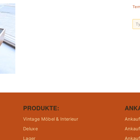
Ter
PRODUKTE:
ANK
Vintage Möbel & Interieur
Ankauf
Deluxe
Ankauf
Lager
Ankauf