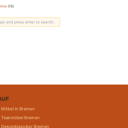
mine
(19)
AUF
 Möbel in Bremen
 Teakmöbel Bremen
 Designklassiker Bremen