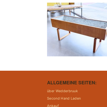
ALLGEMEINE SEITEN:
über Wedderbruuk
Second Hand Laden
Ankauf