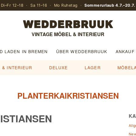
Di–Fr 12–18 · Sa 11–16 · Mo Ruhetag ·
Sommerurlaub 4.7.–20.7.
VINTAGE MÖBEL & INTERIEUR
D LADEN IN BREMEN
ÜBER WEDDERBRUUK
ANKAUF
 & INTERIEUR
DELUXE
LAGER
MÖBEL
PLANTERKAIKRISTIANSEN
ISTIANSEN
KA
All
Ne